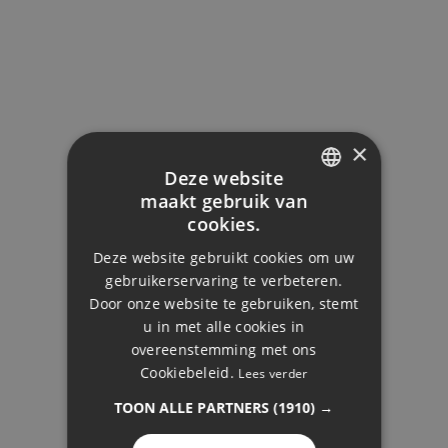
×
Deze website
maakt gebruik van
ENGLISH
cookies.
DUTCH
Deze website gebruikt cookies om uw
FRENCH
gebruikerservaring te verbeteren.
Door onze website te gebruiken, stemt
FINNISH
u in met alle cookies in
EN, EDD EN SORAYA
GERMAN
overeenstemming met ons
ARRISMANI
Cookiebeleid.
Lees verder
NORWEGIAN
TOON ALLE PARTNERS
(1910) →
SPANISH
SWEDISH