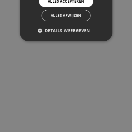
ALLES ACCEPTEREN
ALLES AFWIJZEN
DETAILS WEERGEVEN
PRESTATIE
TARGETING
FUNCTIONEEL
Prestatie
Targeting
Functioneel
Prestatiecookies worden gebruikt om
te zien hoe bezoekers de website
gebruiken, bijv. analytische cookies.
Deze cookies kunnen niet worden
gebruikt om een bepaalde bezoeker
direct te identificeren.