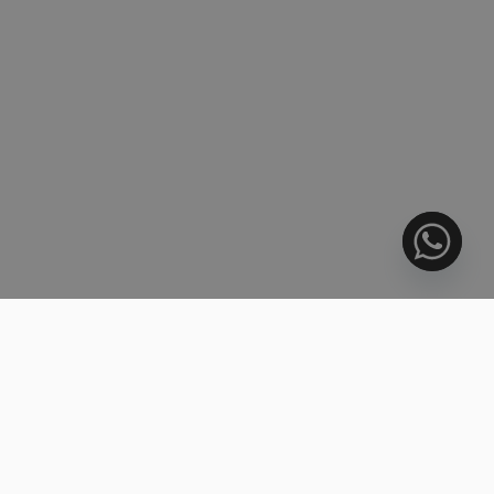
VORIG ARTIKEL
Klant van Domus Venari
VOLGEND ARTIKEL
Domus Venari Client
Recente berichten
More Startups Per Capita Than Madrid: What
Málaga’s…
9 april 2026