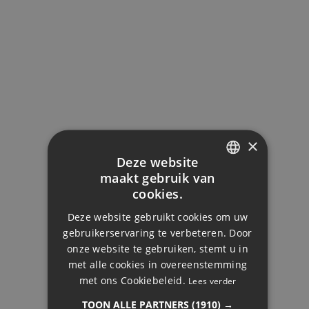
Vraagprijs
Eigen inbreng
Looptijd (jaren)
×
Deze website
maakt gebruik van
Rentepercentage (%)
ENGLISH
cookies.
DUTCH
Deze website gebruikt cookies om uw
FRENCH
gebruikerservaring te verbeteren. Door
onze website te gebruiken, stemt u in
FINNISH
APPARTEMENT OP
met alle cookies in overeenstemming
Je maandlast:
TUSSENVERDIEPING,
GERMAN
met ons Cookiebeleid.
Lees verder
1.691€
FUENGIROLA
NORWEGIAN
TOON ALLE PARTNERS
(1910) →