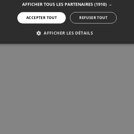
AFFICHER TOUS LES PARTENAIRES
(1910) →
ACCEPTER TOUT
REFUSER TOUT
DISCUTONS-EN
AFFICHER LES DÉTAILS
PERFORMANCE
CIBLAGE
FONCTIONNALITÉ
Performance
Ciblage
Fonctionnalité
mance sont utilisés pour voir comment les visiteurs utilisent le sit
 cookies ne peuvent pas être utilisés pour identifier directement un
rnisseur /
Expiration
Description
maine
1 an 11
Utilisé pour stocker le nombre de visites.
tCounter
mois
atcounter.com
tcounter.com
5 ans
StatCounter website tracking