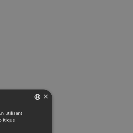
×
LUXE
ENGLISH
En utilisant
olitique
L SOL
DUTCH
FRENCH