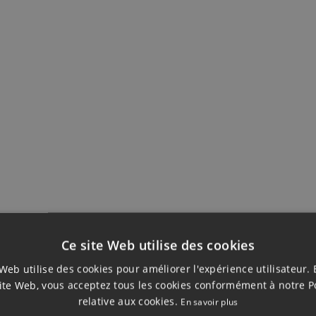
ENTAIRES
VUES
CONSTRUCTION
Salle de bain privative
Ascenseur
Ce site Web utilise des cookies
Web utilise des cookies pour améliorer l'expérience utilisateur. 
ite Web, vous acceptez tous les cookies conformément à notre P
relative aux cookies.
En savoir plus
EN REZ-DE-CHAUS