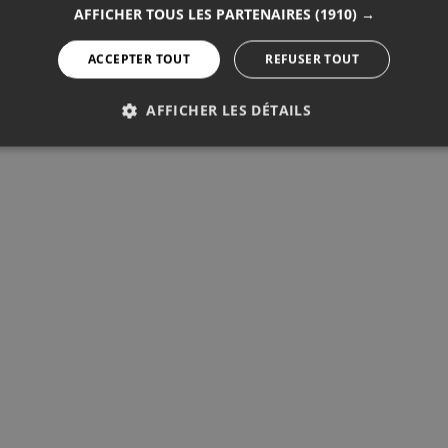
AFFICHER TOUS LES PARTENAIRES
(1910) →
ACCEPTER TOUT
REFUSER TOUT
AFFICHER LES DÉTAILS
PERFORMANCE
CIBLAGE
FONCTIONNALITÉ
Performance
Ciblage
Fonctionnalité
mance sont utilisés pour voir comment les visiteurs utilisent le sit
 cookies ne peuvent pas être utilisés pour identifier directement un
rnisseur /
Expiration
Description
maine
1 an 11
Utilisé pour stocker le nombre de visites.
tCounter
mois
atcounter.com
tcounter.com
5 ans
StatCounter website tracking