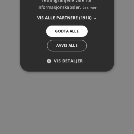
retningslinjene våre for
NORWEGIAN
informasjonskapsler.
Les mer
SPANISH
VIS ALLE PARTNERE
(1910) →
SWEDISH
GODTA ALLE
AVVIS ALLE
VIS DETALJER
YTELSE
MÅLRETTING
FUNKSJONALITET
Ytelse
Målretting
Funksjonalitet
Ytelsescookies brukes til å se