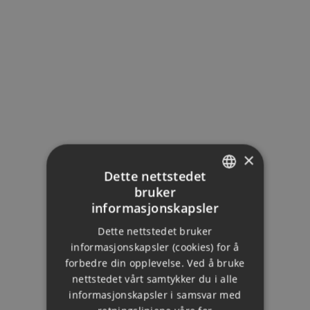
×
Dette nettstedet
bruker
ENGLISH
informasjonskapsler
DUTCH
Dette nettstedet bruker
FRENCH
informasjonskapsler (cookies) for å
forbedre din opplevelse. Ved å bruke
FINNISH
nettstedet vårt samtykker du i alle
GERMAN
informasjonskapsler i samsvar med
FUENGIROLA