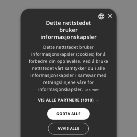
KJØPE
SELGE
OMRÅDEGUIDE
×
INVESTERE
Dette nettstedet
ECO-VILLAS
bruker
OM OSS
ENGLISH
informasjonskapsler
DOMUS RECOMMENDS
DUTCH
Dette nettstedet bruker
FRENCH
informasjonskapsler (cookies) for å
forbedre din opplevelse. Ved å bruke
FINNISH
TOPPOMRÅDER
nettstedet vårt samtykker du i alle
GERMAN
informasjonskapsler i samsvar med
MARBELLA
JURIDISK MERKNAD
retningslinjene våre for
BENAHAVÍS
NORWEGIAN
informasjonskapsler.
PUERTO BANÚS
Les mer
SPANISH
SOTOGRANDE
VIS ALLE PARTNERE
(1910) →
MIJAS
SWEDISH
FUENGIROLA
BENALMÁDENA
GODTA ALLE
AVVIS ALLE