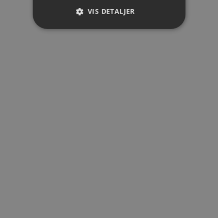
SOSIALE MEDIER
VIS DETALJER
INSTAGRAM
YTELSE
MÅLRETTING
FACEBOOK
LINKEDIN
YOUTUBE
FUNKSJONALITET
BLOG
Ytelse
Målretting
Funksjonalitet
JURIDISK
Ytelsescookies brukes til å se
PERSONVERNERKLÆRING
hvordan besøkende bruker
COOKIES
nettstedet, f.eks. analytiske
VILKÅR OG BETINGELSER
informasjonskapsler. Disse
JURIDISK MERKNAD
informasjonskapslene kan ikke
PERSONVERNINNSTILLINGER
brukes til å direkte identifisere en
bestemt besøkende.
Forsørger /
Navn
Utløpsdato
Beskrive
Domene