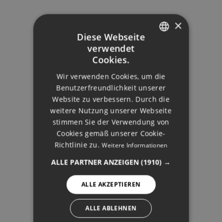
KAUFEN
VERKAUFEN
GEBIETSFÜHRER
×
INVESTIEREN
Diese Webseite
ECO-VILLAS
verwendet
ÜBER UNS
ENGLISH
Cookies.
DOMUS RECOMMENDS
DUTCH
Wir verwenden Cookies, um die
FRENCH
Benutzerfreundlichkeit unserer
Website zu verbessern. Durch die
FINNISH
TOP-REGIONEN
weitere Nutzung unserer Webseite
GERMAN
stimmen Sie der Verwendung von
MARBELLA
IMPRESSUM
Cookies gemäß unserer Cookie-
BENAHAVÍS
NORWEGIAN
Richtlinie zu.
PUERTO BANÚS
Weitere Informationen
SPANISH
SOTOGRANDE
ALLE PARTNER ANZEIGEN
(1910) →
MIJAS
SWEDISH
FUENGIROLA
BENALMÁDENA
ALLE AKZEPTIEREN
ALLE ABLEHNEN