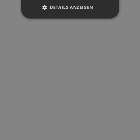
SOZIALE MEDIEN
DETAILS ANZEIGEN
INSTAGRAM
PERFORMANCE
FACEBOOK
LINKEDIN
YOUTUBE
TARGETING
BLOG
FUNKTIONALITÄT
RECHTLICHES
Performance
Targeting
DATENSCHUTZERKLÄRUNG
COOKIES
Funktionalität
ALLGEMEINE GESCHÄFTSBEDINGUNGEN
Performance-Cookies sammeln
IMPRESSUM
DATENSCHUTZEINSTELLUNGEN
Informationen darüber, wie Besucher
eine Webseite nutzen, z. B. Analyse-
Cookies. Diese Cookies können nicht
verwendet werden, um einen
bestimmten Besucher direkt zu