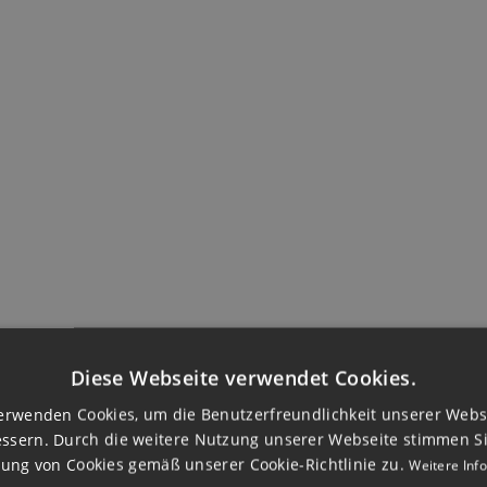
DOMUS INVEST · ECO VILLAS
INDUSTRIELL
FERTIGTE LUX
Diese Webseite verwendet Cookies.
erwenden Cookies, um die Benutzerfreundlichkeit unserer Webs
ssern. Durch die weitere Nutzung unserer Webseite stimmen S
-VILLEN AN
ng von Cookies gemäß unserer Cookie-Richtlinie zu.
Weitere Inf
UNSERE ÖKO-VILLE