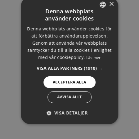
×
Denna webbplats
använder cookies
ENGLISH
Denna webbplats använder cookies för
DUTCH
att förbättra användarupplevelsen.
FRENCH
Genom att använda vår webbplats
samtycker du till alla cookies i enlighet
FINNISH
med vår cookiepolicy.
Läs mer
SOTOGRANDE
GERMAN
VISA ALLA PARTNERS
(1910) →
NORWEGIAN
ACCEPTERA ALLA
SPANISH
SWEDISH
AVVISA ALLT
VISA DETALJER
PRESTANDA
INRIKTNING